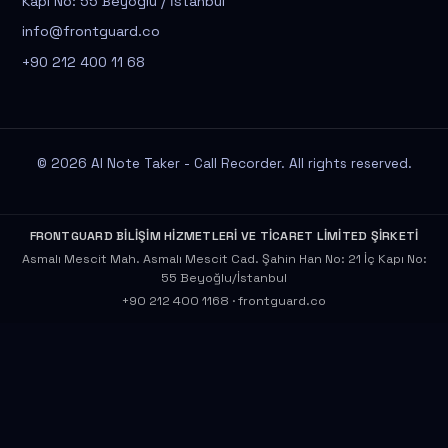
Kapı No: 55 Beyoğlu / İstanbul
info@frontguard.co
+90 212 400 11 68
© 2026 AI Note Taker - Call Recorder. All rights reserved.
FRONTGUARD BİLİŞİM HİZMETLERİ VE TİCARET LİMİTED ŞİRKETİ
Asmalı Mescit Mah. Asmalı Mescit Cad. Şahin Han No: 21 İç Kapı No:
55 Beyoğlu/İstanbul
+90 212 400 1168
·
frontguard.co