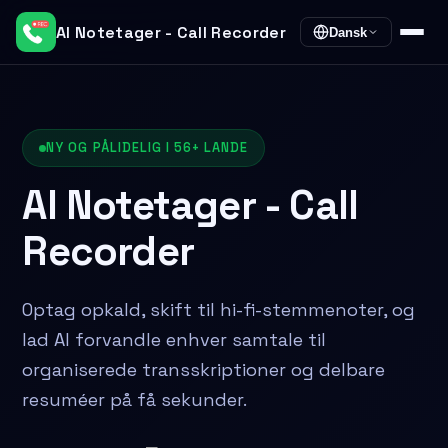
AI Notetager - Call Recorder
Dansk
NY OG PÅLIDELIG I 56+ LANDE
AI Notetager - Call
Recorder
Optag opkald, skift til hi-fi-stemmenoter, og
lad AI forvandle enhver samtale til
organiserede transskriptioner og delbare
resuméer på få sekunder.