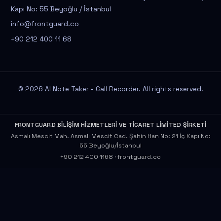
Kapı No: 55 Beyoğlu / İstanbul
info@frontguard.co
+90 212 400 11 68
© 2026 AI Note Taker - Call Recorder. All rights reserved.
FRONTGUARD BİLİŞİM HİZMETLERİ VE TİCARET LİMİTED ŞİRKETİ
Asmalı Mescit Mah. Asmalı Mescit Cad. Şahin Han No: 21 İç Kapı No:
55 Beyoğlu/İstanbul
+90 212 400 1168
·
frontguard.co