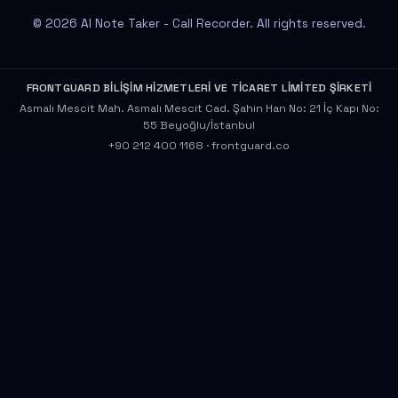
© 2026 AI Note Taker - Call Recorder. All rights reserved.
FRONTGUARD BİLİŞİM HİZMETLERİ VE TİCARET LİMİTED ŞİRKETİ
Asmalı Mescit Mah. Asmalı Mescit Cad. Şahin Han No: 21 İç Kapı No:
55 Beyoğlu/İstanbul
+90 212 400 1168
·
frontguard.co