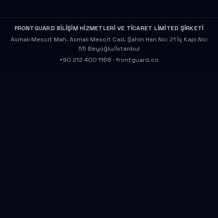
FRONTGUARD BİLİŞİM HİZMETLERİ VE TİCARET LİMİTED ŞİRKETİ
Asmalı Mescit Mah. Asmalı Mescit Cad. Şahin Han No: 21 İç Kapı No:
55 Beyoğlu/İstanbul
+90 212 400 1168
·
frontguard.co