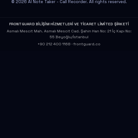
© 2026 AI Note Taker - Call Recorder. All rights reserved.
FRONTGUARD BİLİŞİM HİZMETLERİ VE TİCARET LİMİTED ŞİRKETİ
Asmalı Mescit Mah. Asmalı Mescit Cad. Şahin Han No: 21 İç Kapı No:
55 Beyoğlu/İstanbul
+90 212 400 1168
·
frontguard.co