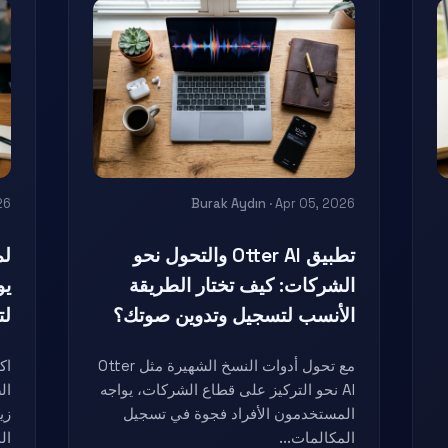
26
Burak Aydın
· Apr 05, 2026
تطبيق Otter AI والتحول نحو
لم
الشركات: كيف تختار الطريقة
يو
الأنسب لتسجيل وتدوين صوتك؟
لت
مع تحول أدوات النسخ الشهيرة مثل Otter
اك
AI نحو التركيز على قطاع الشركات، يواجه
ال
المستخدمون الأفراد فجوة في تسجيل
زي
المكالمات...
ال