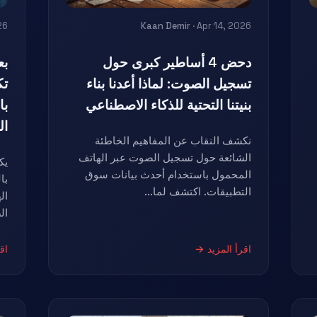
26
Kaan Demir
· Apr 14, 2026
دحض 4 أساطير كبرى حول
تسجيل الصوت: لماذا أعدنا بناء
تك
بنيتنا التحتية للذكاء الاصطناعي
با
ال
نكشف النقاب عن المفاهيم الخاطئة
الشائعة حول تسجيل الصوت عبر الهاتف
يك
المحمول باستخدام أحدث بيانات سوق
با
التطبيقات. اكتشف لما...
ال
ال
اقرأ المزيد →
اق