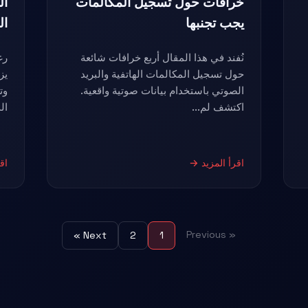
خرافات حول تسجيل المكالمات
ال
يجب تجنبها
ال
نُفند في هذا المقال أربع خرافات شائعة
رغ
حول تسجيل المكالمات الهاتفية والبريد
يز
الصوتي باستخدام بيانات صوتية واقعية.
وت
اكتشف لم...
الد
اقرأ المزيد →
اق
« Previous
Next »
2
1