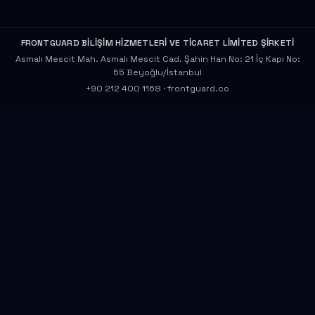
FRONTGUARD BİLİŞİM HİZMETLERİ VE TİCARET LİMİTED ŞİRKETİ
Asmalı Mescit Mah. Asmalı Mescit Cad. Şahin Han No: 21 İç Kapı No:
55 Beyoğlu/İstanbul
+90 212 400 1168
·
frontguard.co