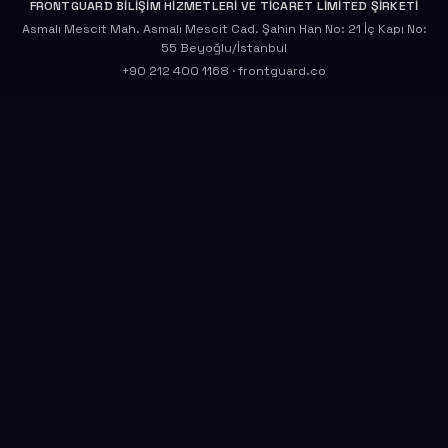
FRONTGUARD BİLİŞİM HİZMETLERİ VE TİCARET LİMİTED ŞİRKETİ
Asmalı Mescit Mah. Asmalı Mescit Cad. Şahin Han No: 21 İç Kapı No:
55 Beyoğlu/İstanbul
+90 212 400 1168
·
frontguard.co