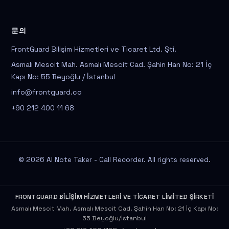
문의
FrontGuard Bilişim Hizmetleri ve Ticaret Ltd. Şti.
Asmalı Mescit Mah. Asmalı Mescit Cad. Şahin Han No: 21 İç
Kapı No: 55 Beyoğlu / İstanbul
info@frontguard.co
+90 212 400 11 68
© 2026 AI Note Taker - Call Recorder. All rights reserved.
FRONTGUARD BİLİŞİM HİZMETLERİ VE TİCARET LİMİTED ŞİRKETİ
Asmalı Mescit Mah. Asmalı Mescit Cad. Şahin Han No: 21 İç Kapı No:
55 Beyoğlu/İstanbul