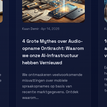
Kaan Demir
· Apr 14, 2026
K
4 Grote Mythes over Audio-
1
opname Ontkracht: Waarom
a
we onze AI-Infrastructuur
v
hebben Vernieuwd
E
h
e
We ontmaskeren veelvoorkomende
r
e
misvattingen over mobiele
t
spraakopnames op basis van
t
recente marktgegevens. Ontdek
waarom...