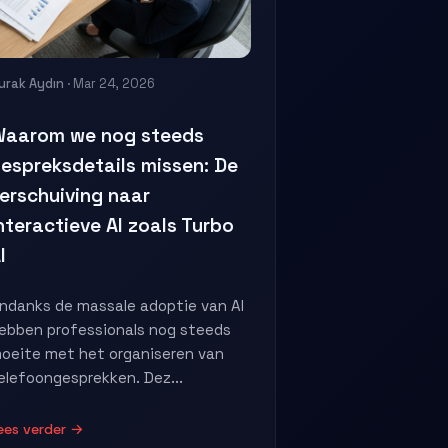
urak Aydın
· Mar 24, 2026
aarom we nog steeds
espreksdetails missen: De
erschuiving naar
nteractieve AI zoals Turbo
I
ndanks de massale adoptie van AI
ebben professionals nog steeds
oeite met het organiseren van
elefoongesprekken. Dez...
ees verder →