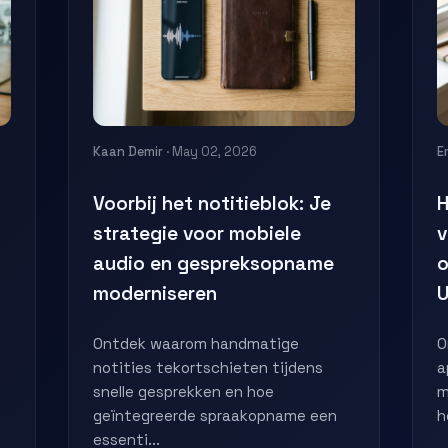
Kaan Demir
· May 02, 2026
E
Voorbij het notitieblok: Je
H
strategie voor mobiele
v
audio en gespreksopname
o
moderniseren
U
Ontdek waarom handmatige
O
notities tekortschieten tijdens
a
snelle gesprekken en hoe
m
.
geïntegreerde spraakopname een
h
essenti...