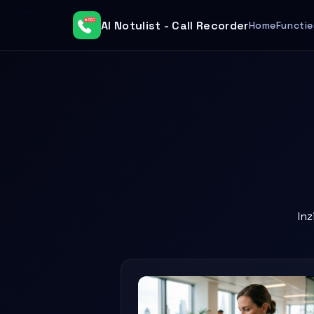
AI Notulist - Call Recorder
Home
Functie
In