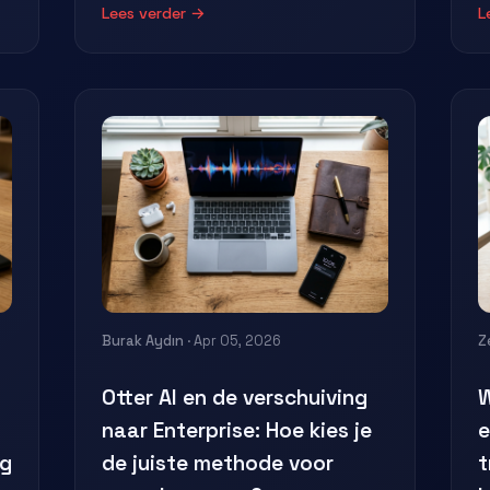
Lees verder →
L
Burak Aydın
· Apr 05, 2026
Z
Otter AI en de verschuiving
W
naar Enterprise: Hoe kies je
e
eg
de juiste methode voor
t