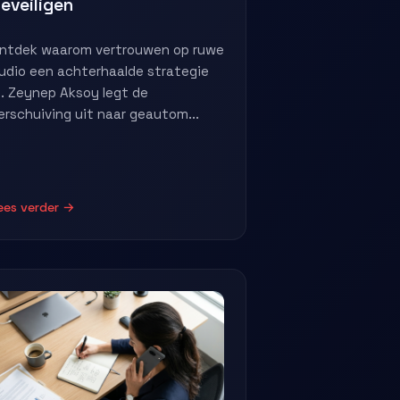
eveiligen
ntdek waarom vertrouwen op ruwe
udio een achterhaalde strategie
s. Zeynep Aksoy legt de
erschuiving uit naar geautom...
ees verder →