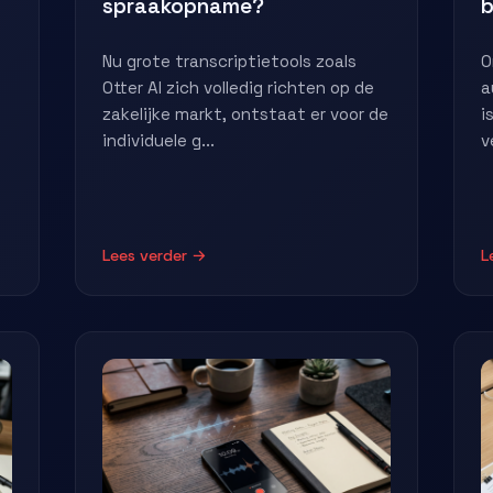
spraakopname?
b
Nu grote transcriptietools zoals
O
Otter AI zich volledig richten op de
a
zakelijke markt, ontstaat er voor de
i
individuele g...
v
Lees verder →
L