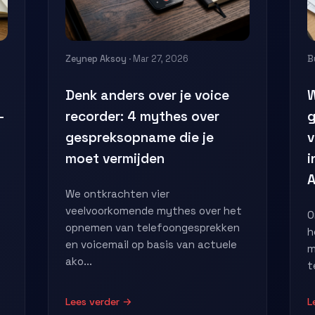
Zeynep Aksoy
· Mar 27, 2026
B
Denk anders over je voice
W
-
recorder: 4 mythes over
g
gespreksopname die je
v
moet vermijden
i
A
We ontkrachten vier
veelvoorkomende mythes over het
O
opnemen van telefoongesprekken
h
en voicemail op basis van actuele
m
ako...
t
Lees verder →
L