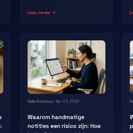
Lees verder →
L
Selin Korkmaz
· Apr 23, 2026
S
s
Waarom handmatige
:
notities een risico zijn: Hoe
p