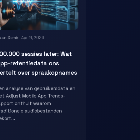
aan Demir
· Apr 11, 2026
00.000 sessies later: Wat
pp-retentiedata ons
ertelt over spraakopnames
en analyse van gebruikersdata en
et Adjust Mobile App Trends-
apport onthult waarom
raditionele audiobestanden
ekort...