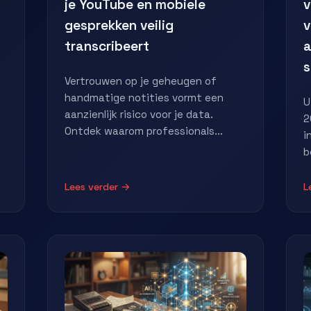
je YouTube en mobiele
v
gesprekken veilig
v
transcribeert
a
Vertrouwen op je geheugen of
handmatige notities vormt een
U
aanzienlijk risico voor je data.
2
Ontdek waarom professionals...
i
b
Lees verder →
L