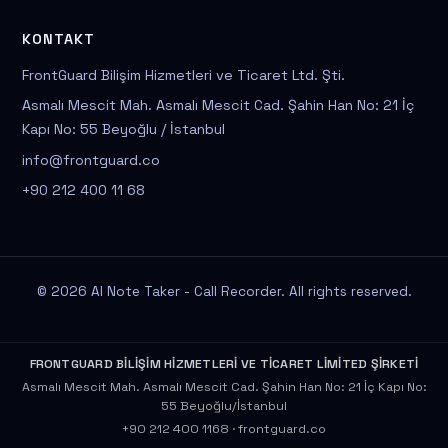
KONTAKT
FrontGuard Bilişim Hizmetleri ve Ticaret Ltd. Şti.
Asmalı Mescit Mah. Asmalı Mescit Cad. Şahin Han No: 21 İç
Kapı No: 55 Beyoğlu / İstanbul
info@frontguard.co
+90 212 400 11 68
© 2026 AI Note Taker - Call Recorder. All rights reserved.
FRONTGUARD BİLİŞİM HİZMETLERİ VE TİCARET LİMİTED ŞİRKETİ
Asmalı Mescit Mah. Asmalı Mescit Cad. Şahin Han No: 21 İç Kapı No:
55 Beyoğlu/İstanbul
+90 212 400 1168
·
frontguard.co