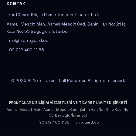
KONTAK
FrontGuard Bilişim Hizmetleri dan Ticaret Ltd.
Asmalı Mescit Mah. Asmalı Mescit Cad. Şahin Han No: 21 İç
Kapı No: 55 Beyoğlu / İstanbul
info@frontguard.co
+90 212 400 11 68
© 2026 AI Note Taker - Call Recorder. All rights reserved.
FRONTGUARD BİLİŞİM HİZMETLERİ VE TİCARET LİMİTED ŞİRKETİ
Asmalı Mescit Mah. Asmalı Mescit Cad. Şahin Han No: 21 İç Kapı No:
55 Beyoğlu/İstanbul
+90 212 400 1168
·
frontguard.co