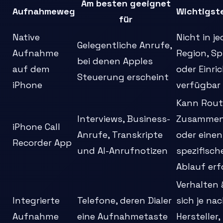
Am besten geeignet
Aufnahmeweg
Wichtigst
für
Native
Nicht in je
Gelegentliche Anrufe,
Aufnahme
Region, S
bei denen Apples
auf dem
oder Einri
Steuerung erscheint
iPhone
verfügbar
Kann Rout
Interviews, Business-
Zusammen
iPhone Call
Anrufe, Transkripte
oder einen
Recorder App
und AI-Anrufnotizen
spezifisch
Ablauf erf
Verhalten
Integrierte
Telefone, deren Dialer
sich je na
Aufnahme
eine Aufnahmetaste
Hersteller