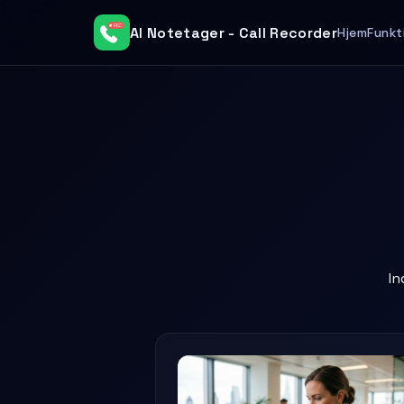
AI Notetager - Call Recorder
Hjem
Funkt
In