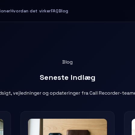
ioner
Hvordan det virker
FAQ
Blog
Blog
Seneste
Indlæg
dsigt, vejledninger og opdateringer fra Call Recorder-team