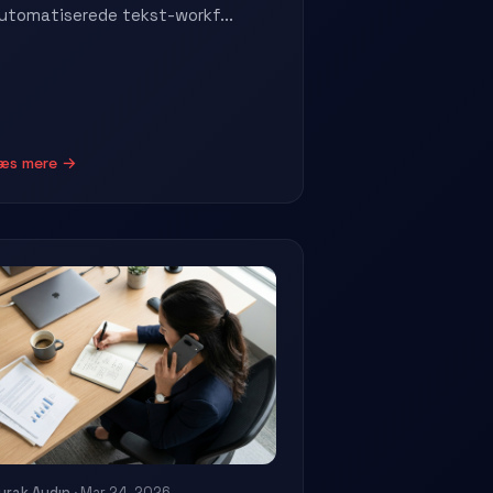
utomatiserede tekst-workf...
æs mere →
urak Aydın
· Mar 24, 2026