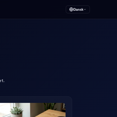
Dansk
et.