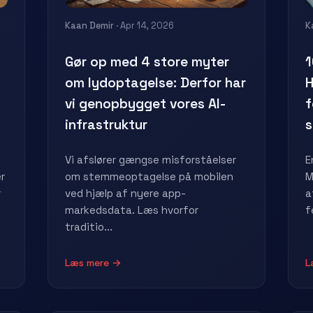
Kaan Demir
· Apr 14, 2026
K
Gør op med 4 store myter
1
om lydoptagelse: Derfor har
H
vi genopbygget vores AI-
f
infrastruktur
Vi afslører gængse misforståelser
E
r
om stemmeoptagelse på mobilen
M
r
ved hjælp af nyere app-
a
markedsdata. Læs hvorfor
f
traditio...
Læs mere →
L