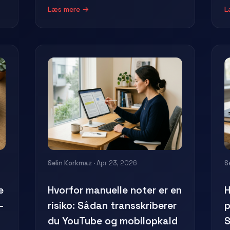
Læs mere →
L
Selin Korkmaz
· Apr 23, 2026
S
e
Hvorfor manuelle noter er en
H
-
risiko: Sådan transskriberer
p
du YouTube og mobilopkald
S