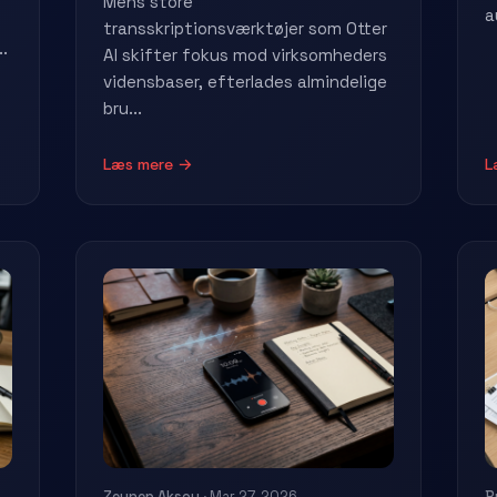
Mens store
a
transskriptionsværktøjer som Otter
.
AI skifter fokus mod virksomheders
vidensbaser, efterlades almindelige
bru...
Læs mere →
L
Zeynep Aksoy
· Mar 27, 2026
B