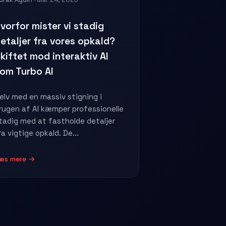
vorfor mister vi stadig
etaljer fra vores opkald?
kiftet mod interaktiv AI
om Turbo AI
elv med en massiv stigning i
rugen af AI kæmper professionelle
tadig med at fastholde detaljer
ra vigtige opkald. De...
æs mere →