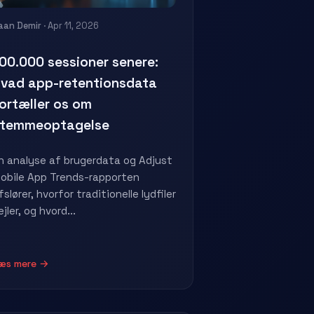
aan Demir
· Apr 11, 2026
00.000 sessioner senere:
vad app-retentionsdata
ortæller os om
stemmeoptagelse
n analyse af brugerdata og Adjust
obile App Trends-rapporten
fslører, hvorfor traditionelle lydfiler
ejler, og hvord...
æs mere →