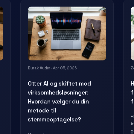
Burak Aydın
· Apr 05, 2026
Z
n
Otter AI og skiftet mod
H
virksomhedsløsninger:
f
Hvordan vælger du din
f
metode til
F
stemmeoptagelse?
i
g