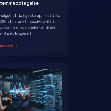
stemmeoptagelse
nalyse af de nyeste app-data fra
026 afslører et massivt skift i,
vordan professionelle håndterer
amtaler. Brugere f...
æs mere →