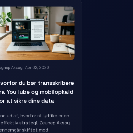
eynep Aksoy
· Apr 02, 2026
vorfor du bør transskribere
ra YouTube og mobilopkald
or at sikre dine data
ind ud af, hvorfor rå lydfiler er en
neffektiv strategi. Zeynep Aksoy
ennemgår skiftet mod