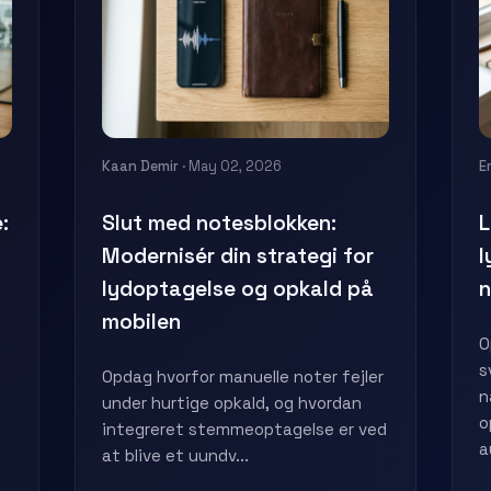
Kaan Demir
· May 02, 2026
E
:
Slut med notesblokken:
L
Modernisér din strategi for
l
lydoptagelse og opkald på
n
mobilen
O
s
Opdag hvorfor manuelle noter fejler
n
under hurtige opkald, og hvordan
o
integreret stemmeoptagelse er ved
a
at blive et uundv...