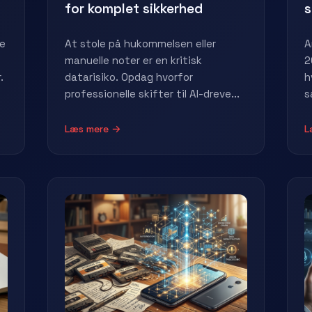
for komplet sikkerhed
ve
At stole på hukommelsen eller
A
manuelle noter er en kritisk
2
.
datarisiko. Opdag hvorfor
h
professionelle skifter til AI-dreve...
s
Læs mere →
L