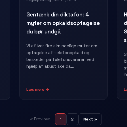
Gentænk din diktafon: 4
H
myter om opkaldsoptagelse
d
du bør undgå
S
s
Vi afliver fire almindelige myter om
optagelse af telefonopkald og
S
beskeder på telefonsvareren ved
b
hjælp af akustiske da...
s
f
Læs mere →
L
« Previous
1
2
Next »