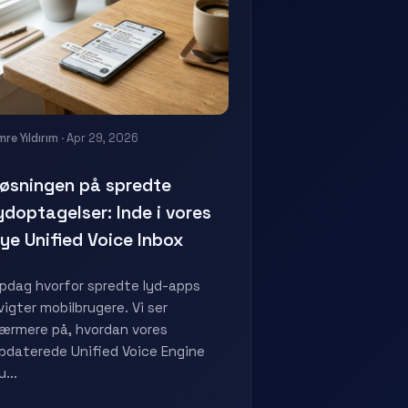
mre Yıldırım
· Apr 29, 2026
øsningen på spredte
ydoptagelser: Inde i vores
ye Unified Voice Inbox
pdag hvorfor spredte lyd-apps
vigter mobilbrugere. Vi ser
ærmere på, hvordan vores
pdaterede Unified Voice Engine
u...