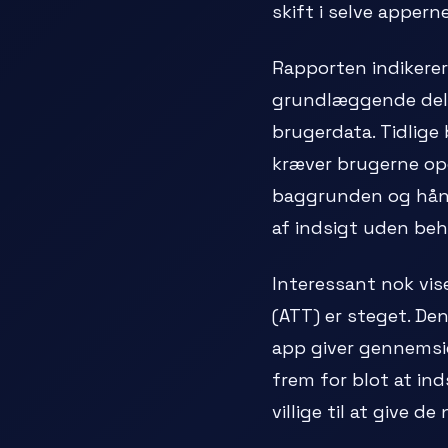
skift i selve appern
Rapporten indikerer
grundlæggende del a
brugerdata. Tidlige 
kræver brugerne oper
baggrunden og hånd
af indsigt uden beh
Interessant nok vis
(ATT) er steget. D
app giver gennemsig
frem for blot at in
villige til at give d