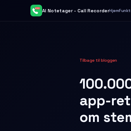
AI Notetager - Call Recorder
Hjem
Funkt
Tilbage til bloggen
100.000
app-ret
om ste