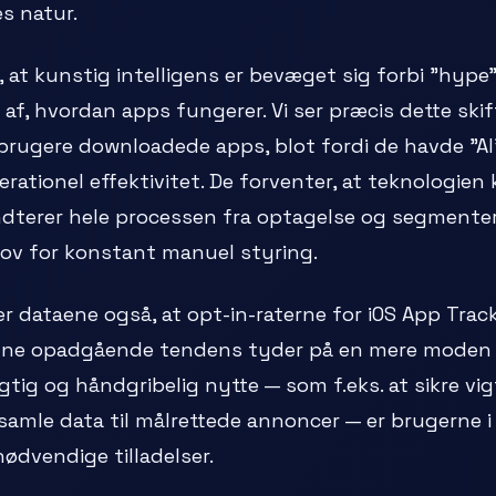
es natur.
, at kunstig intelligens er bevæget sig forbi "hype
f, hvordan apps fungerer. Vi ser præcis dette skif
brugere downloadede apps, blot fordi de havde "AI" i
ationel effektivitet. De forventer, at teknologien k
terer hele processen fra optagelse og segmenteri
ov for konstant manuel styring.
er dataene også, at opt-in-raterne for iOS App Tra
enne opadgående tendens tyder på en mere moden 
tig og håndgribelig nytte — som f.eks. at sikre v
dsamle data til målrettede annoncer — er brugerne 
e nødvendige tilladelser.