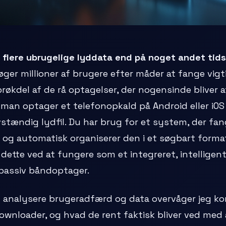
ket flere ubrugelige lyddata end på noget andet ti
ger millioner af brugere efter måder at fange vigt
økdel af de rå optagelser, der nogensinde bliver af
 man optager et telefonopkald på Android eller iOS 
vstændig lydfil. Du har brug for et system, der f
 og automatisk organiserer den i et søgbart format.
dette ved at fungere som et integreret, intelligent
 passiv båndoptager.
t analysere brugeradfærd og data overvåger jeg k
ownloader, og hvad de rent faktisk bliver ved med a