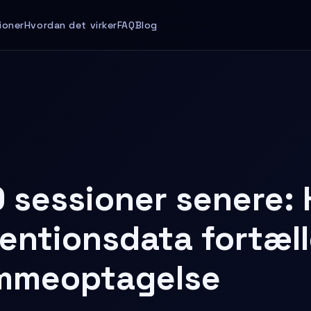
ioner
Hvordan det virker
FAQ
Blog
 sessioner senere:
entionsdata fortæll
mmeoptagelse