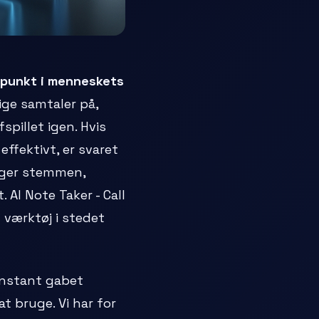
dspunkt i menneskets
ige samtaler på,
spillet igen. Hvis
effektivt, er svaret
anger stemmen,
 AI Note Taker - Call
 værktøj i stedet
onstant gabet
t bruge. Vi har for