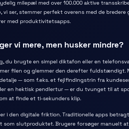
ydelig milepæl med over 100.000 aktive transskrib
vi ser, stemmer perfekt overens med de bredere gl
rer med produktivitetsapps.
ger vi mere, men husker mindre?
, du brugte en simpel diktafon eller en telefonsva
mer filen og glemmer den derefter fuldstændigt. N
 detalje — som f.eks. et fejlfindingstrin fra kundeser
r en hektisk pendlertur — er du tvunget til at s
om at finde et ti-sekunders klip.
er i den digitale friktion. Traditionelle apps betra
t som slutproduktet. Brugere forsøger manuelt at