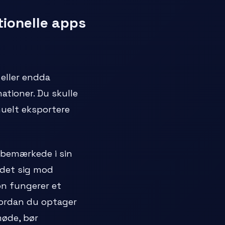
tionelle apps
eller endda
nationer. Du skulle
uelt eksportere
 bemærkede i sin
det sig mod
on fungerer et
vordan du optager
møde, bør