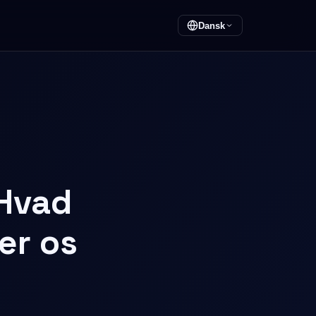
Dansk
 Hvad
er os