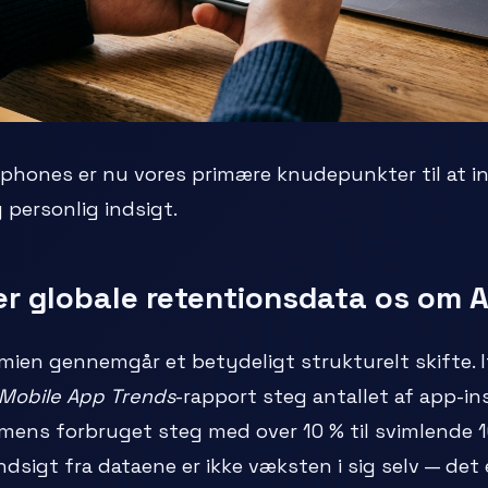
hones er nu vores primære knudepunkter til at i
 personlig indsigt.
er globale retentionsdata os om A
ien gennemgår et betydeligt strukturelt skifte. 
Mobile App Trends
-rapport steg antallet af app-ins
mens forbruget steg med over 10 % til svimlende 167
ndsigt fra dataene er ikke væksten i sig selv — det