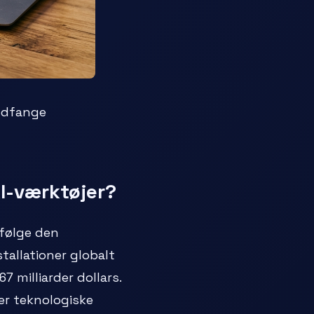
ndfange
I-værktøjer?
Ifølge den
tallationer globalt
 milliarder dollars.
 er teknologiske