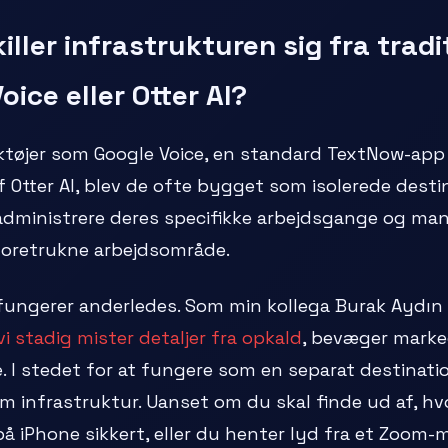
ller infrastrukturen sig fra tradi
ice eller Otter AI?
ktøjer som Google Voice, en standard TextNow-app 
af Otter AI, blev de ofte bygget som isolerede desti
administrere deres specifikke arbejdsgange og man
t foretrukne arbejdsområde.
fungerer anderledes. Som min kollega Burak Aydın
vi stadig mister detaljer fra opkald
, bevæger marke
e. I stedet for at fungere som en separat destinati
om infrastruktur. Uanset om du skal finde ud af, h
å iPhone sikkert, eller du henter lyd fra et Zoom-