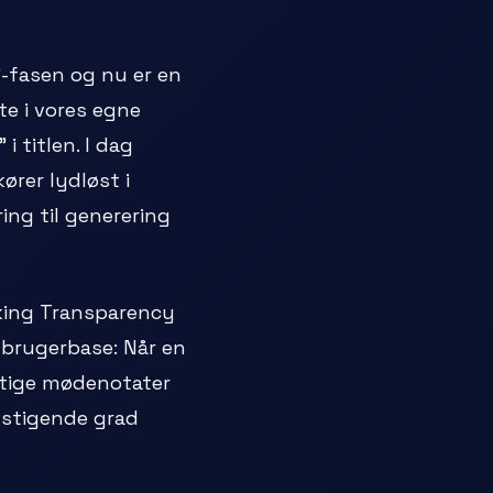
"-fasen og nu er en
te i vores egne
 titlen. I dag
ører lydløst i
ng til generering
cking Transparency
brugerbase: Når en
igtige mødenotater
i stigende grad