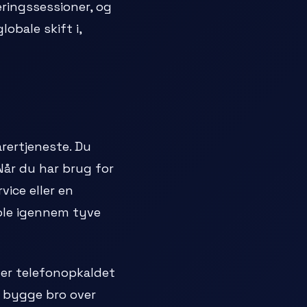
eringssessioner, og
obale skift i,
rertjeneste. Du
år du har brug for
vice eller en
pole igennem tyve
gter telefonopkaldet
 bygge bro over