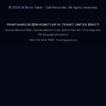
© 2026 AI Note Taker - Call Recorder. All rights reserved.
FRONTGUARD BİLİŞİM HİZMETLERİ VE TİCARET LİMİTED ŞİRKETİ
Asmalı Mescit Mah. Asmalı Mescit Cad. Şahin Han No: 21 İç Kapı No:
55 Beyoğlu/İstanbul
+90 212 400 1168
·
frontguard.co