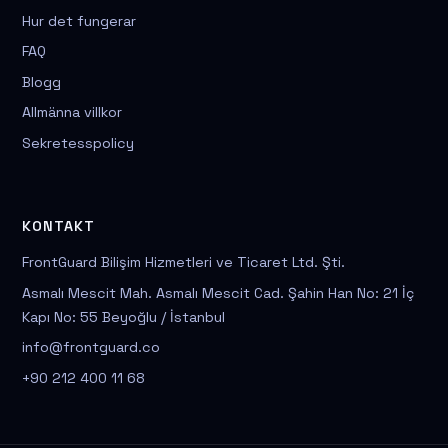
Hur det fungerar
FAQ
Blogg
Allmänna villkor
Sekretesspolicy
KONTAKT
FrontGuard Bilişim Hizmetleri ve Ticaret Ltd. Şti.
Asmalı Mescit Mah. Asmalı Mescit Cad. Şahin Han No: 21 İç
Kapı No: 55 Beyoğlu / İstanbul
info@frontguard.co
+90 212 400 11 68