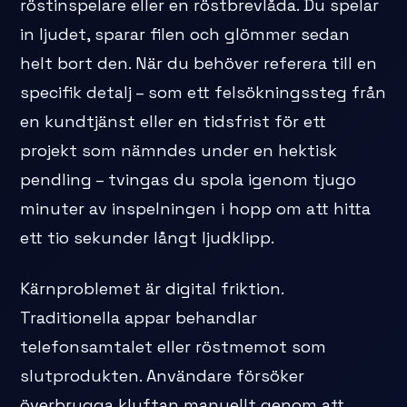
röstinspelare eller en röstbrevlåda. Du spelar
in ljudet, sparar filen och glömmer sedan
helt bort den. När du behöver referera till en
specifik detalj – som ett felsökningssteg från
en kundtjänst eller en tidsfrist för ett
projekt som nämndes under en hektisk
pendling – tvingas du spola igenom tjugo
minuter av inspelningen i hopp om att hitta
ett tio sekunder långt ljudklipp.
Kärnproblemet är digital friktion.
Traditionella appar behandlar
telefonsamtalet eller röstmemot som
slutprodukten. Användare försöker
överbrygga klyftan manuellt genom att