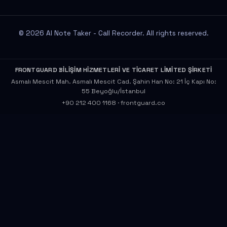
© 2026 AI Note Taker - Call Recorder. All rights reserved.
FRONTGUARD BİLİŞİM HİZMETLERİ VE TİCARET LİMİTED ŞİRKETİ
Asmalı Mescit Mah. Asmalı Mescit Cad. Şahin Han No: 21 İç Kapı No:
55 Beyoğlu/İstanbul
+90 212 400 1168
·
frontguard.co