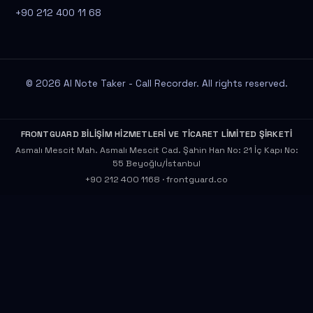
+90 212 400 11 68
© 2026 AI Note Taker - Call Recorder. All rights reserved.
FRONTGUARD BİLİŞİM HİZMETLERİ VE TİCARET LİMİTED ŞİRKETİ
Asmalı Mescit Mah. Asmalı Mescit Cad. Şahin Han No: 21 İç Kapı No:
55 Beyoğlu/İstanbul
+90 212 400 1168
·
frontguard.co