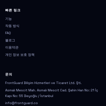
빠른 링크
기능
작동 방식
FAQ
블로그
이용약관
개인 정보 보호 정책
문의
FrontGuard Bilişim Hizmetleri ve Ticaret Ltd. Şti.
Asmalı Mescit Mah. Asmalı Mescit Cad. Şahin Han No: 21 İç
Kapı No: 55 Beyoğlu / İstanbul
info@frontguard.co