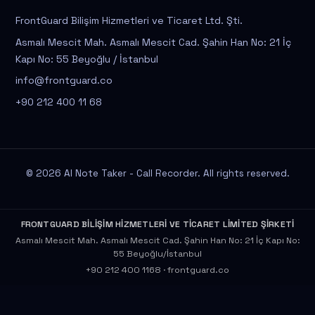
FrontGuard Bilişim Hizmetleri ve Ticaret Ltd. Şti.
Asmalı Mescit Mah. Asmalı Mescit Cad. Şahin Han No: 21 İç
Kapı No: 55 Beyoğlu / İstanbul
info@frontguard.co
+90 212 400 11 68
© 2026 AI Note Taker - Call Recorder. All rights reserved.
FRONTGUARD BİLİŞİM HİZMETLERİ VE TİCARET LİMİTED ŞİRKETİ
Asmalı Mescit Mah. Asmalı Mescit Cad. Şahin Han No: 21 İç Kapı No:
55 Beyoğlu/İstanbul
+90 212 400 1168
·
frontguard.co