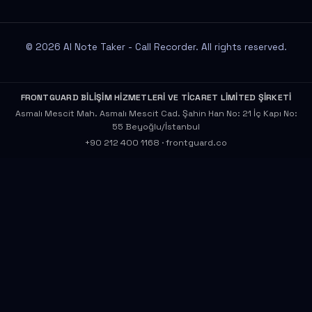
© 2026 AI Note Taker - Call Recorder. All rights reserved.
FRONTGUARD BİLİŞİM HİZMETLERİ VE TİCARET LİMİTED ŞİRKETİ
Asmalı Mescit Mah. Asmalı Mescit Cad. Şahin Han No: 21 İç Kapı No:
55 Beyoğlu/İstanbul
+90 212 400 1168
·
frontguard.co