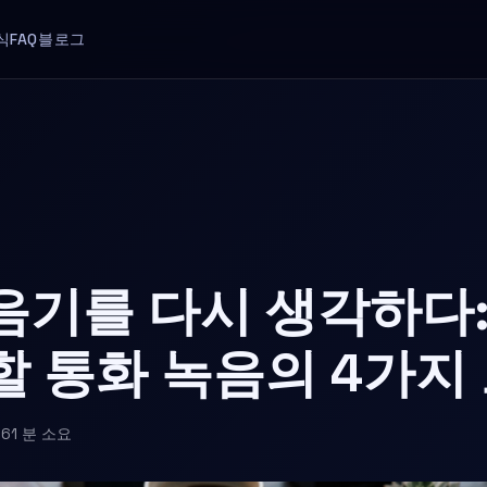
식
FAQ
블로그
음기를 다시 생각하다
할 통화 녹음의 4가지
26
1 분 소요