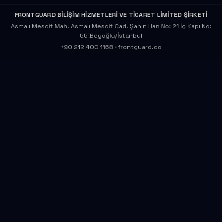
FRONTGUARD BİLİŞİM HİZMETLERİ VE TİCARET LİMİTED ŞİRKETİ
Asmalı Mescit Mah. Asmalı Mescit Cad. Şahin Han No: 21 İç Kapı No:
55 Beyoğlu/İstanbul
+90 212 400 1168
·
frontguard.co