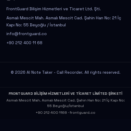
FrontGuard Bilişim Hizmetleri ve Ticaret Ltd. Şti.
Asmalı Mescit Mah. Asmalı Mescit Cad. Şahin Han No: 21 İç
Kapı No: 55 Beyoğlu / İstanbul
info@frontguard.co
+90 212 400 11 68
© 2026 AI Note Taker - Call Recorder. All rights reserved.
FRONTGUARD BİLİŞİM HİZMETLERİ VE TİCARET LİMİTED ŞİRKETİ
Asmalı Mescit Mah. Asmalı Mescit Cad. Şahin Han No: 21 İç Kapı No:
55 Beyoğlu/İstanbul
+90 212 400 1168
·
frontguard.co