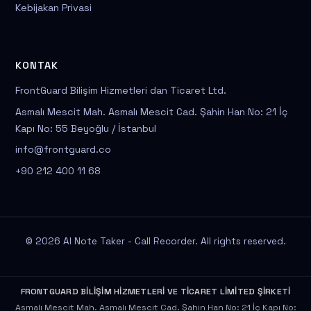
Kebijakan Privasi
KONTAK
FrontGuard Bilişim Hizmetleri dan Ticaret Ltd.
Asmalı Mescit Mah. Asmalı Mescit Cad. Şahin Han No: 21 İç
Kapı No: 55 Beyoğlu / İstanbul
info@frontguard.co
+90 212 400 11 68
© 2026 AI Note Taker - Call Recorder. All rights reserved.
FRONTGUARD BİLİŞİM HİZMETLERİ VE TİCARET LİMİTED ŞİRKETİ
Asmalı Mescit Mah. Asmalı Mescit Cad. Şahin Han No: 21 İç Kapı No: