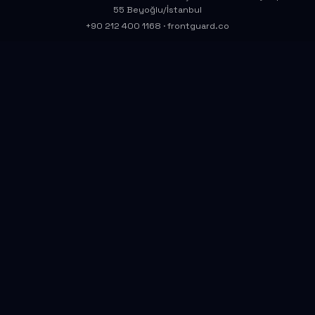
55 Beyoğlu/İstanbul
+90 212 400 1168
·
frontguard.co