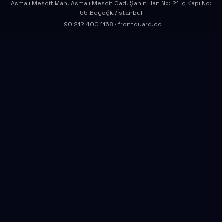
Asmalı Mescit Mah. Asmalı Mescit Cad. Şahin Han No: 21 İç Kapı No:
55 Beyoğlu/İstanbul
+90 212 400 1168
·
frontguard.co