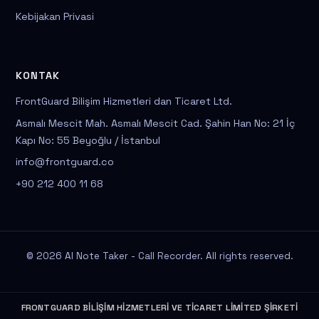
Kebijakan Privasi
KONTAK
FrontGuard Bilişim Hizmetleri dan Ticaret Ltd.
Asmalı Mescit Mah. Asmalı Mescit Cad. Şahin Han No: 21 İç
Kapı No: 55 Beyoğlu / İstanbul
info@frontguard.co
+90 212 400 11 68
© 2026 AI Note Taker - Call Recorder. All rights reserved.
FRONTGUARD BİLİŞİM HİZMETLERİ VE TİCARET LİMİTED ŞİRKETİ