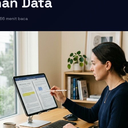
an Data
26
6 menit baca