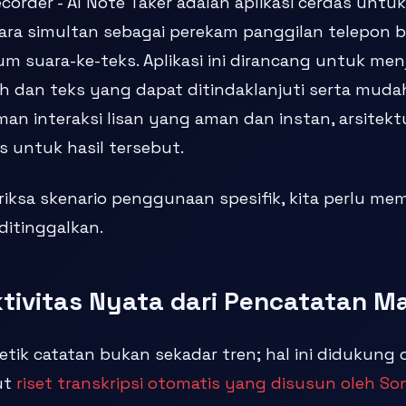
ecorder - AI Note Taker adalah aplikasi cerdas untu
ara simultan sebagai perekam panggilan telepon be
m suara-ke-teks. Aplikasi ini dirancang untuk men
 dan teks yang dapat ditindaklanjuti serta mudah 
n interaksi lisan yang aman dan instan, arsitektur
s untuk hasil tersebut.
iksa skenario penggunaan spesifik, kita perlu 
ditinggalkan.
tivitas Nyata dari Pencatatan M
etik catatan bukan sekadar tren; hal ini didukung o
ut
riset transkripsi otomatis yang disusun oleh So