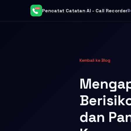
Pencatat Catatan AI - Call Recorder
B
Kembali ke Blog
Mengap
Berisik
dan Pan