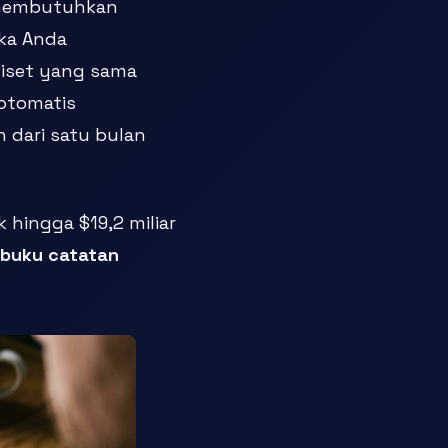
 membutuhkan
ka Anda
Riset yang sama
otomatis
 dari satu bulan
 hingga $19,2 miliar
buku catatan