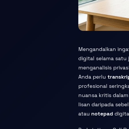
Mengandalkan ingata
digital selama satu
menganalisis privas
Anda perlu
transkri
profesional seringk
nuansa kritis dala
lisan daripada se
atau
notepad
digit