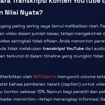
ara Transkripsi Konten YouTube 
 Nilai Nyata?
 yang paling sering saya temui melibatkan riset. Pa
 video dalam jumlah besar, tetapi mengekstrak 
 video seringkali tidak efisien. Anda menonton pane
Anda tidak melakukan
transkripsi YouTube
dari audio
an terkunci di dalam timeline yang mungkin tidak
diterbitkan oleh
WifiTalents
menyoroti volume kete
atat bahwa pemberian takarir (caption) untuk vid
 tonton sebesar 12%. Namun bagi peneliti dan pe
ekadar menonton—tetapi menangkap informasi. Sa