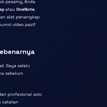
sis pesaing, Anda
ep
atau
OneNote
.
an alat penangkap
umsi video pasif
 Sebenarnya
t. Saya selalu
ka sebelum
, dan profesional solo
 catatan