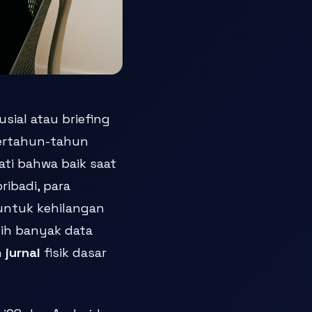
sial atau briefing
 bertahun-tahun
ati bahwa baik saat
ribadi, para
 untuk kehilangan
bih banyak data
n
jurnal
fisik dasar