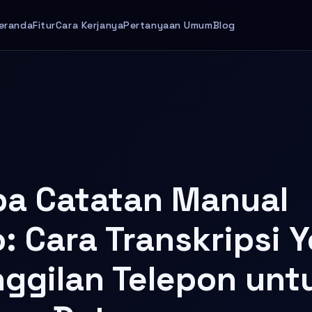
eranda
Fitur
Cara Kerjanya
Pertanyaan Umum
Blog
a Catatan Manual
o: Cara Transkripsi
ggilan Telepon unt