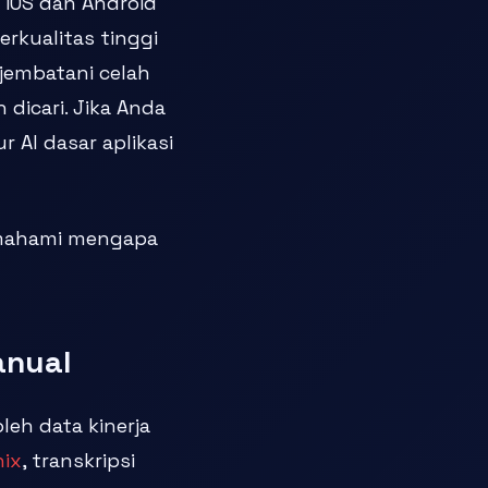
k iOS dan Android
rkualitas tinggi
jembatani celah
dicari. Jika Anda
 AI dasar aplikasi
memahami mengapa
anual
leh data kinerja
nix
, transkripsi