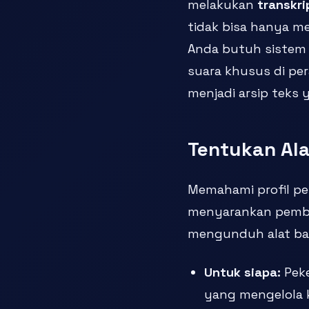
melakukan
transkri
tidak bisa hanya m
Anda butuh sistem
suara khusus di pe
menjadi arsip teks y
Tentukan Ala
Memahami profil pen
menyarankan pemba
mengunduh alat ban
Untuk siapa:
Peke
yang mengelola 