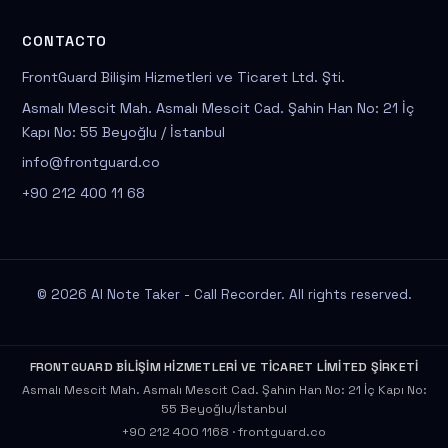
CONTACTO
FrontGuard Bilişim Hizmetleri ve Ticaret Ltd. Şti.
Asmalı Mescit Mah. Asmalı Mescit Cad. Şahin Han No: 21 İç
Kapı No: 55 Beyoğlu / İstanbul
info@frontguard.co
+90 212 400 11 68
© 2026 AI Note Taker - Call Recorder. All rights reserved.
FRONTGUARD BİLİŞİM HİZMETLERİ VE TİCARET LİMİTED ŞİRKETİ
Asmalı Mescit Mah. Asmalı Mescit Cad. Şahin Han No: 21 İç Kapı No:
55 Beyoğlu/İstanbul
+90 212 400 1168
·
frontguard.co