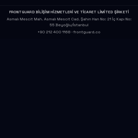
FRONTGUARD BİLİŞİM HİZMETLERİ VE TİCARET LİMİTED ŞİRKETİ
Asmalı Mescit Mah. Asmalı Mescit Cad. Şahin Han No: 21 İç Kapı No:
55 Beyoğlu/İstanbul
+90 212 400 1168
·
frontguard.co