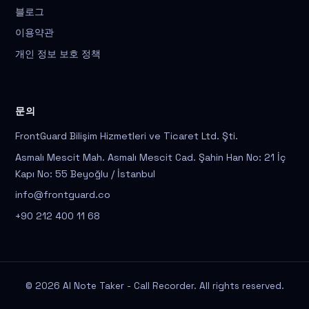
블로그
이용약관
개인 정보 보호 정책
문의
FrontGuard Bilişim Hizmetleri ve Ticaret Ltd. Şti.
Asmalı Mescit Mah. Asmalı Mescit Cad. Şahin Han No: 21 İç
Kapı No: 55 Beyoğlu / İstanbul
info@frontguard.co
+90 212 400 11 68
© 2026 AI Note Taker - Call Recorder. All rights reserved.