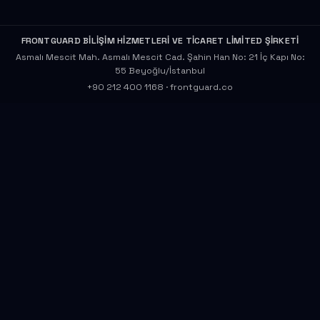
FRONTGUARD BİLİŞİM HİZMETLERİ VE TİCARET LİMİTED ŞİRKETİ
Asmalı Mescit Mah. Asmalı Mescit Cad. Şahin Han No: 21 İç Kapı No:
55 Beyoğlu/İstanbul
+90 212 400 1168
·
frontguard.co